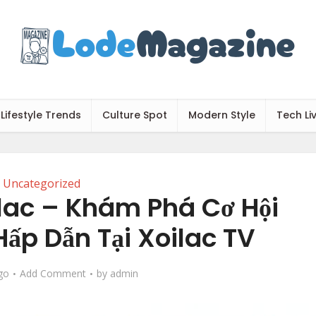
Lifestyle Trends
Culture Spot
Modern Style
Tech Li
Uncategorized
lac – Khám Phá Cơ Hội
ấp Dẫn Tại Xoilac TV
go
Add Comment
by
admin